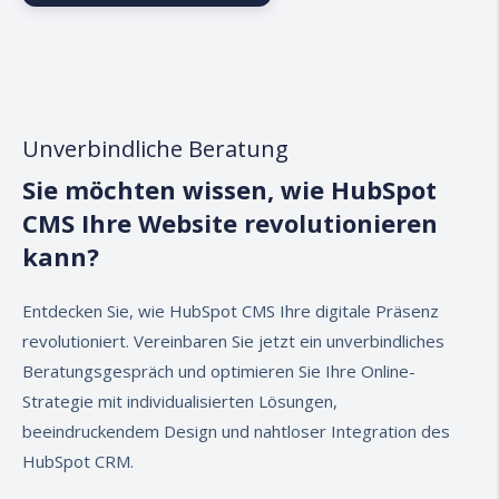
Marketplace
Der HubSpot Marketplace ist der
Umschlagplatz für sämtliche Vorlagen, die
Unverbindliche Beratung
HubSpot betreffen. User des HubSpot CMS’
Sie möchten wissen, wie HubSpot
können gebrauchsfertige E-Mails, Landing-
CMS Ihre Website revolutionieren
Page-Vorlagen oder ganze Vorlagenpakete
kostenpflichtig aber auch kostenlos
kann?
downloaden, um sie auf der eigenen Seite zu
verwenden.
Entdecken Sie, wie HubSpot CMS Ihre digitale Präsenz
revolutioniert. Vereinbaren Sie jetzt ein unverbindliches
Beratungsgespräch und optimieren Sie Ihre Online-
Strategie mit individualisierten Lösungen,
beeindruckendem Design und nahtloser Integration des
HubSpot CRM.