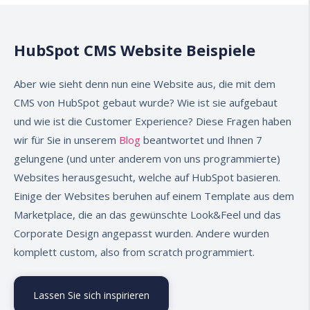
Blogposts gelesen haben. Das HubSpot CMS
Sie alles an einem Ort und sparen sich
Mit HubSpot Conversations können Live Chat
ermöglicht den Bau schneller, sicherer und
wertvolle Zeit.
und Chatbot einfach auf der eigenen Seite
HubSpot CMS Website Beispiele
responsiver Websites, die einfach zu
eingerichtet werden, um die
Coding on HubSpot CMS/HUBL
analysieren sind und in Verbindung mit
Kundenbeziehung zu verbessern. Alle
Aber wie sieht denn nun eine Website aus, die mit dem
anderen Tools eine All-In-One Marketing-
Anfragen werden im HubSpot CRM unter
Das HubSpot CMS ermöglicht auch Nutzern
CMS von HubSpot gebaut wurde? Wie ist sie aufgebaut
und Sales-Lösung für Ihr Unternehmen
"Conversations" übersichtlich verwaltet. Das
ohne technische Fähigkeiten die einfache
und wie ist die Customer Experience? Diese Fragen haben
bieten.
HubSpot CMS ermöglicht die Generierung
Arbeit mit JavaScript, HTML, CSS und HubL.
wir für Sie in unserem
Blog
beantwortet und Ihnen 7
von Leads und die optimale Betreuung von
HubL ist eine leicht erlernbare
gelungene (und unter anderem von uns programmierte)
Kunden für erfolgreiches Inbound-Marketing.
Entwicklungssprache, die den Zugriff auf
Websites herausgesucht, welche auf HubSpot basieren.
Backend-Felder ermöglicht und zahlreiche
Einige der Websites beruhen auf einem Template aus dem
nützliche Grundfunktionen bietet,
Marketplace, die an das gewünschte Look&Feel und das
einschließlich der Möglichkeit, neue
Corporate Design angepasst wurden. Andere wurden
Variablenfelder in Templates und Modulen
komplett custom, also from scratch programmiert.
anzulegen. HubL bietet auch alle
erforderlichen Operatoren, Schleifen und
Lassen Sie sich inspirieren
Filter für die Modulentwicklung.