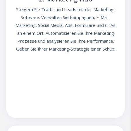
Website Seiten und Social Media
Steigern Sie Traffic und Leads mit der Marketing-
Beiträge innerhalb kürzester Zeit
Software. Verwalten Sie Kampagnen, E-Mail-
erstellen, die Sie anschließend noch
Marketing, Social Media, Ads, Formulare und CTAs
anpassen und personalisieren können.
an einem Ort. Automatisieren Sie Ihre Marketing
KI-basierte Chatbots, die Sie mit Ihren
Prozesse und analysieren Sie Ihre Performance.
Informationen und Ihrer Website
Geben Sie Ihrer Marketing-Strategie einen Schub.
"füttern" können, entlasten das
Serviceaufkommen und so die
Mitarbeiter.
KI-Unterstützung bei der Erstellung
von Reportings und Workflows:
Erstellen Sie Berichts und Workflow-
Beschreibungen mithilfe von KI schnell
zu erstellen und zu modifizieren, was
besonders nützlich für umfangreiche
Workflows ist.