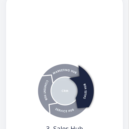
Texte umschreiben, kürzen, verlängern
und den Ton ändern: innerhalb weniger
Sekunden möglich mit dem KI-Text-
Assistenten, der Ihnen auf der
gesamten Plattform hinweg behilflich
ist.
3. Sales Hub