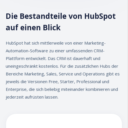
Marketing
Die Bestandteile von HubSpot
Erstellen Sie Marketing-Kampagnen,
auf einen Blick
der Social Media Beiträge, Blog Posts,
Mailings, Formulare, Landingpages,
CTAs etc. zuordnen und so effektiv den
HubSpot hat sich mittlerweile von einer Marketing-
Erfolg Ihrer Kampagnen messen
Automation-Software zu einer umfassenden CRM-
können.
Plattform entwickelt.
Das CRM ist dauerhaft und
Tools für das
Werbeanzeigen-
uneingeschränkt kostenlos. Für die zusätzlichen Hubs der
Management
erhöhen die
Bereiche Marketing, Sales, Service und Operations gibt es
Besucherfrequenz auf Ihrer Website
.
jeweils die Versionen Free, Starter, Professional und
Enterprise, die sich beliebig miteinander kombinieren und
Alle auf diese Weise gewonnenen
jederzeit aufrüsten lassen.
Leads werden automatisch
organisiert
,
angereichert und getrackt.
Das HubSpot CRM lässt Sie
auch
automatisierte E-Mails
versenden