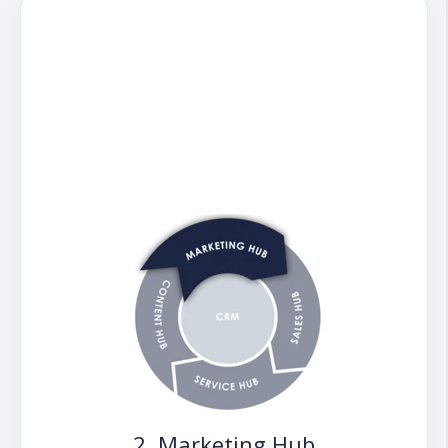
übersichtlichem Dashboard
Live-Chat
und KI-basierte
Chatbots
für
vereinfachte, (teil-)automatisierte
Service-Vorgänge.
Verfügbarkeits- und
Kompetenzbasierte Ticktet
Weiterleitungen garantieren, dass
jedes Ticket an den richtigen
Mitarbeiter zur richtigen Zeit
zugeordnet wird.
Durch vielfältig anpassbare SLA-
Einstellung haben Sie die Antwortzeiten
stets im Blick.
Integrierte KI
Lassen Sie die KI ganze Blogbeiträge,
2. Marketing Hub