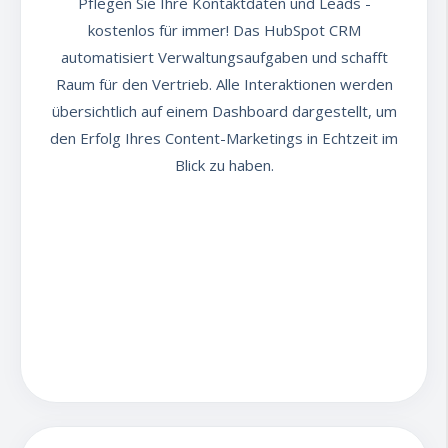
Pflegen Sie Ihre Kontaktdaten und Leads -
nachgeschalteten Formulare neue
kostenlos für immer! Das HubSpot CRM
Kontakte generieren.
automatisiert Verwaltungsaufgaben und schafft
Raum für den Vertrieb. Alle Interaktionen werden
Erstellen Sie Website Seiten einfach,
aber effektiv: mit vorgefertigten
übersichtlich auf einem Dashboard dargestellt, um
Templates und Modulen, die Sie nach
den Erfolg Ihres Content-Marketings in Echtzeit im
Ihren Vorstellungen personalisieren
Blick zu haben.
können.
Kundenservice
Dank des gemeinsamen
Postfachs haben alle Service-
Mitarbeiter Zugriff auf den aktuellen
Beratungs- oder Service-Stand bei
einem Kontakt.
Integriertes
Ticket-System
mit