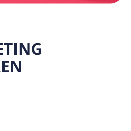
ETING
REN