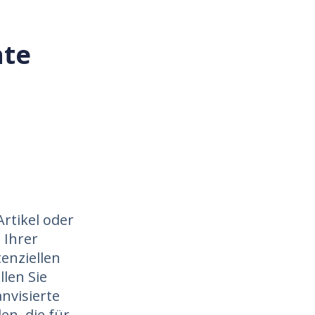
hte
rtikel oder
 Ihrer
tenziellen
len Sie
nvisierte
en, die für