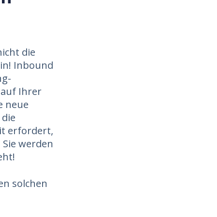
icht die
ein! Inbound
ng-
 auf Ihrer
e neue
 die
t erfordert,
 Sie werden
eht!
en solchen