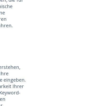
nische
hne
ren
ühren.
verstehen,
Ihre
e eingeben.
rkeit Ihrer
e Keyword-
ren
hr