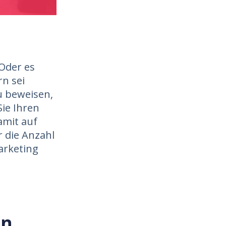
Oder es
rn sei
u beweisen,
ie Ihren
amit auf
r die Anzahl
arketing
en