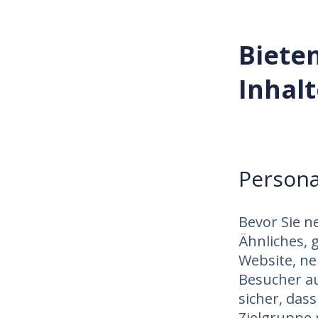
Biete
Inhal
Persona
Bevor Sie n
Ähnliches, 
Website, ne
Besucher au
sicher, das
Zielgruppe r