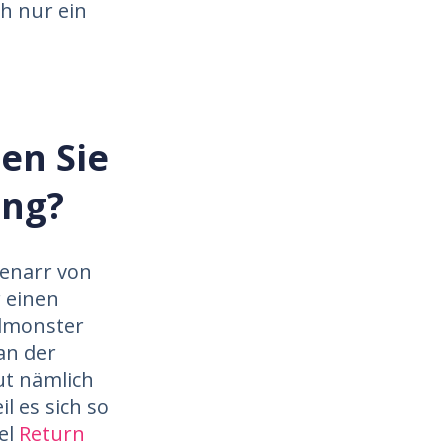
ch nur ein
en Sie
ing?
denarr von
r einen
elmonster
an der
ut nämlich
l es sich so
iel
Return