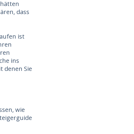
 hätten
wären, dass
aufen ist
hren
hren
che ins
it denen Sie
ssen, wie
teigerguide