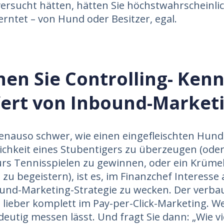
versucht hätten, hätten Sie höchstwahrscheinli
rntet – von Hund oder Besitzer, egal.
en Sie Controlling- Kenn
ert von Inbound-Market
enauso schwer, wie einen eingefleischten Hun
lichkeit eines Stubentigers zu überzeugen (ode
ürs Tennisspielen zu gewinnen, oder ein Krüm
zu begeistern), ist es, im Finanzchef Interesse 
und-Marketing-Strategie zu wecken. Der verba
 lieber komplett im Pay-per-Click-Marketing. Wei
ndeutig messen lässt. Und fragt Sie dann: „Wie v