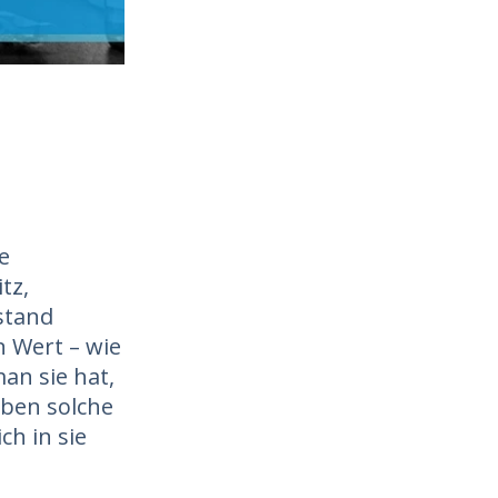
e
tz,
stand
n Wert – wie
an sie hat,
eben solche
ch in sie