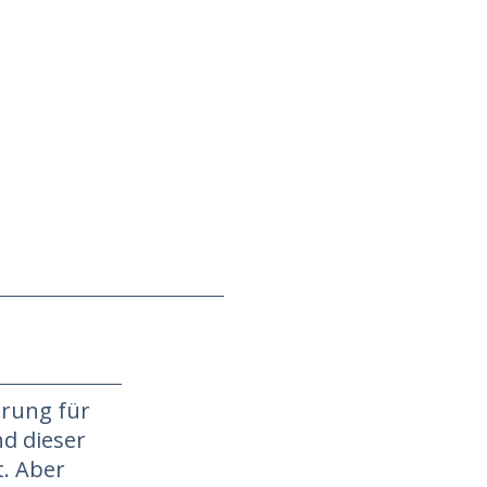
erung für
nd dieser
t. Aber