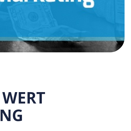
 WERT
ING