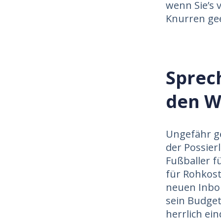
wenn Sie’s 
Knurren gee
Sprech
den W
Ungefähr g
der Possier
Fußballer f
für Rohkost 
neuen Inbo
sein Budget
herrlich ei