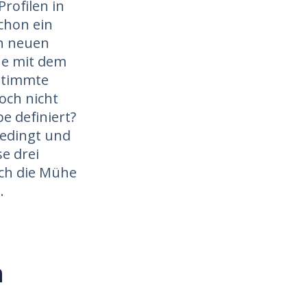
rofilen in
chon ein
en neuen
ne mit dem
estimmte
och nicht
e definiert?
bedingt und
e drei
ich die Mühe
.
n