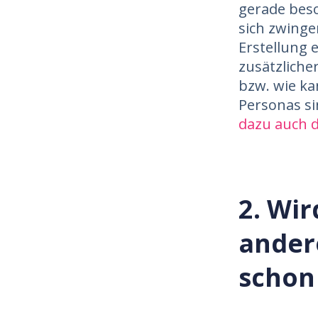
gerade beso
sich zwinge
Erstellung
zusätzliche
bzw. wie ka
Personas si
dazu auch d
2. Wir
andere
schon