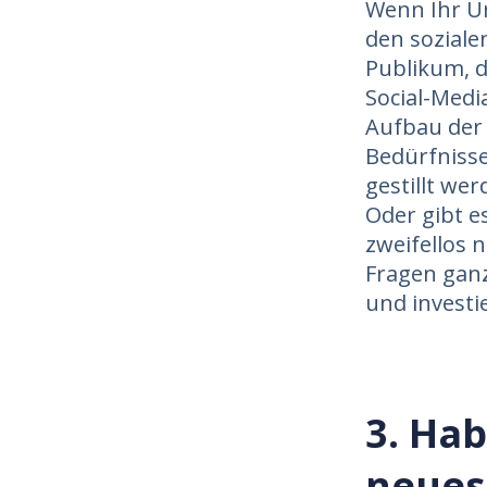
Wenn Ihr U
den soziale
Publikum, d
Social-Medi
Aufbau der 
Bedürfnisse
gestillt we
Oder gibt e
zweifellos 
Fragen ganz
und investi
3. Hab
neues