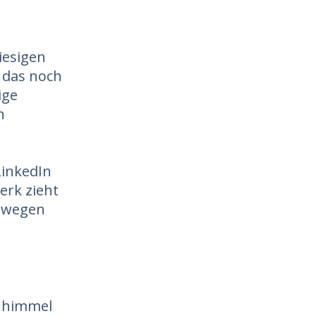
iesigen
 das noch
ige
n
LinkedIn
erk zieht
d wegen
enhimmel