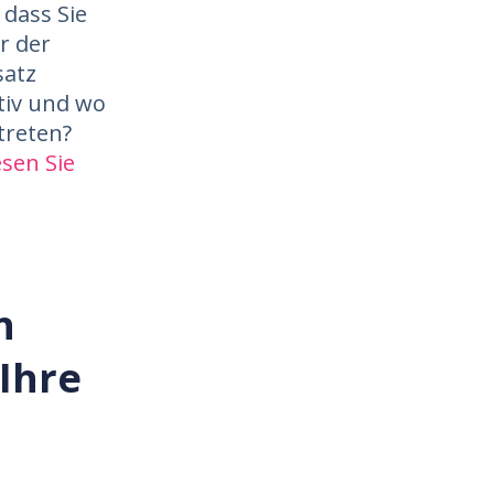
 dass Sie
r der
satz
tiv und wo
treten?
esen Sie
n
 Ihre