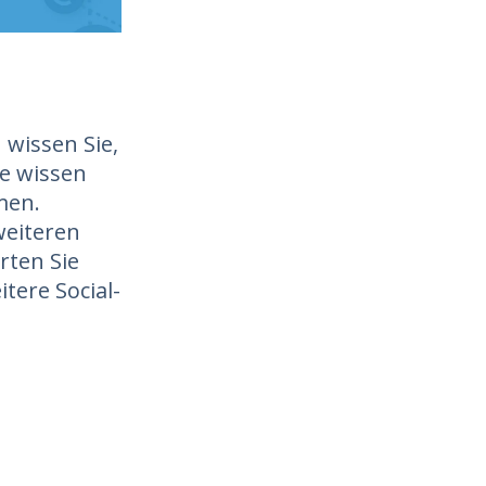
 wissen Sie,
ie wissen
men.
weiteren
rten Sie
tere Social-