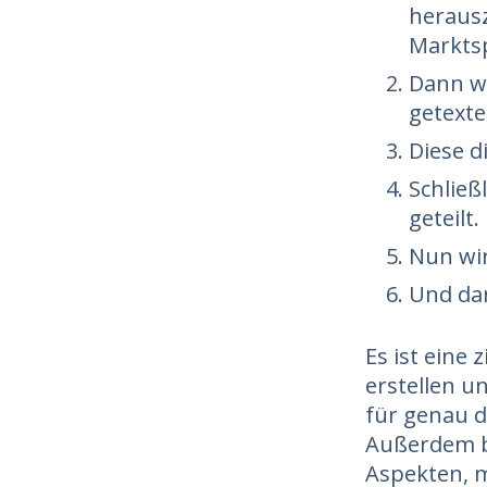
heraus
Marktsp
Dann w
getexte
Diese d
Schließ
geteilt.
Nun wir
Und da
Es ist eine
erstellen u
für genau d
Außerdem ba
Aspekten, m