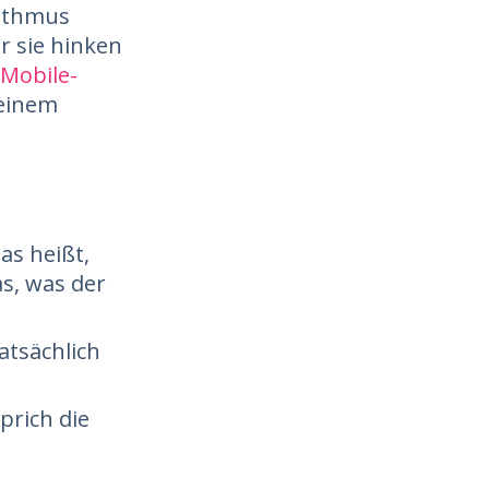
ithmus
r sie hinken
Mobile-
meinem
as heißt,
as, was der
atsächlich
prich die