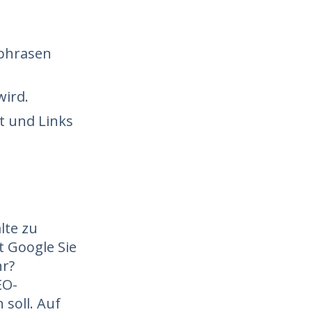
hphrasen
wird.
lt und Links
lte zu
t Google Sie
hr?
EO-
 soll. Auf