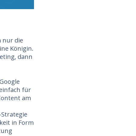
m nur die
ine Königin.
eting, dann
 Google
 einfach für
 Content am
Strategie
eit in Form
zung