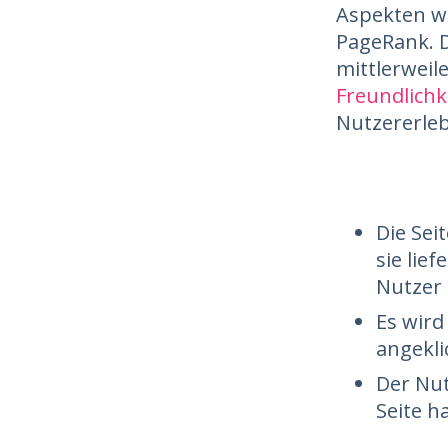
Aspekten w
PageRank. D
mittlerweil
Freundlichk
Nutzererleb
Die Sei
sie lie
Nutzer 
Es wird
angekli
Der Nut
Seite h