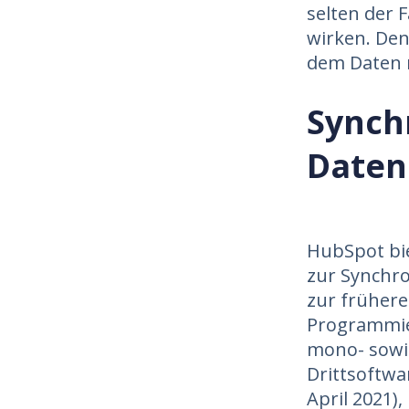
selten der 
wirken. Den
dem Daten n
Synch
Daten
HubSpot bie
zur Synchro
zur frühere
Programmie
mono- sowie
Drittsoftwa
April 2021)