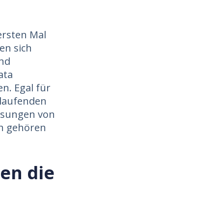
ersten Mal
en sich
nd
ata
n. Egal für
 laufenden
ssungen von
n gehören
en die