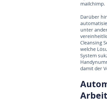
mailchimp.
Darüber hi
automatisie
unter ande
vereinheitl
Cleansing S
welche Lösu
System sukz
Handynumm
damit der V
Autom
Arbei