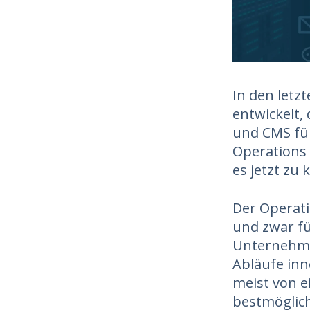
In den letz
entwickelt,
und CMS füh
Operations 
es jetzt zu 
Der Operati
und zwar fü
Unternehme
Abläufe inn
meist von e
bestmögliche