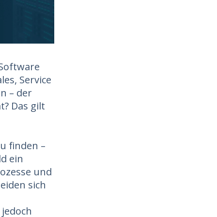
-Software
es, Service
n – der
? Das gilt
zu finden –
d ein
rozesse und
eiden sich
t jedoch