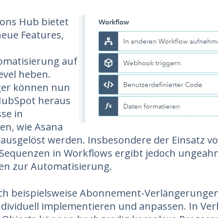
ons Hub bietet
neue Features,
omatisierung auf
evel heben.
ger können nun
 HubSpot heraus
se in
en, wie Asana
ausgelöst werden. Insbesondere der Einsatz v
equenzen in Workflows ergibt jedoch ungeah
en zur Automatisierung.
ich beispielsweise Abonnement-Verlängerungen
ndividuell implementieren und anpassen. In Ve