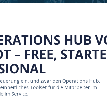
ERATIONS HUB 
T – FREE, START
SIONAL
euerung ein, und zwar den Operations Hub.
einheitliches Toolset für die Mitarbeiter im
e im Service.