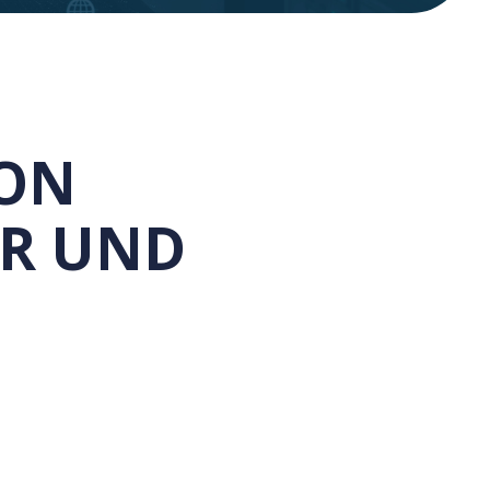
VON
ER UND