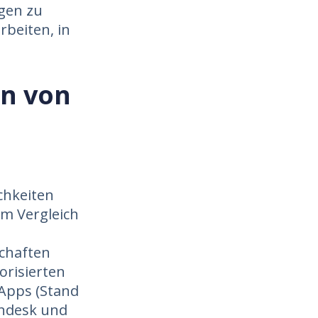
egen zu
rbeiten, in
en von
chkeiten
m Vergleich
chaften
orisierten
Apps (Stand
endesk und