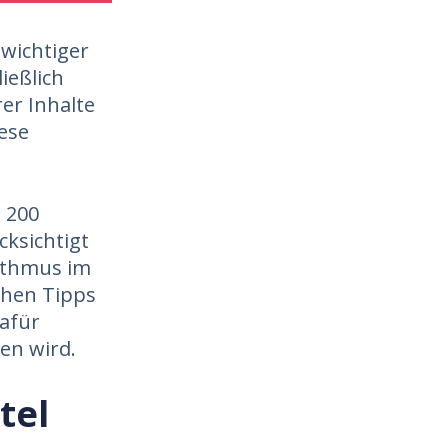
 wichtiger
ießlich
rer Inhalte
ese
. 200
cksichtigt
ithmus im
chen Tipps
dafür
en wird.
tel