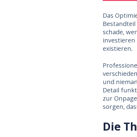
Das Optimie
Bestandteil
schade, wenn
investiere
existieren.
Professionel
verschieden
und nieman
Detail funk
zur Onpage-
sorgen, das
Die T