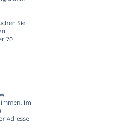
uchen Sie
en
er 70
w.
stimmen. Im
u
er Adresse
r