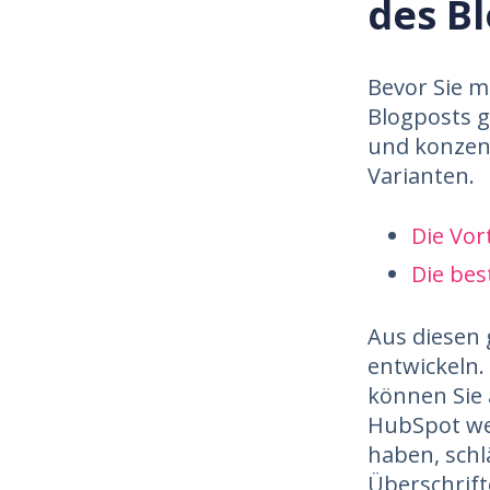
des B
Bevor Sie m
Blogposts g
und konzent
Varianten.
Die Vor
Die bes
Aus diesen g
entwickeln.
können Sie 
HubSpot we
haben, schl
Überschrift