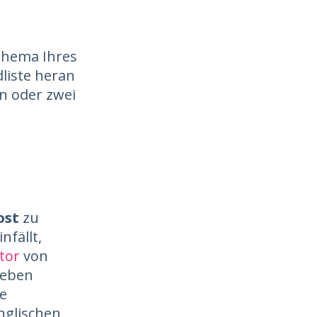
 Thema Ihres
liste heran
n oder zwei
ost
zu
nfällt,
tor
von
geben
ne
nglischen