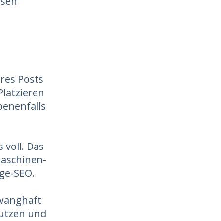
ssen
hres Posts
Platzieren
benenfalls
 voll. Das
aschinen-
ge-SEO.
zwanghaft
nutzen und