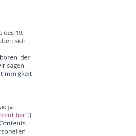
 des 19.
oben sich
boren, der
wir sagen
Stimmigkeit
ie ja
tent her“.
]
s Contents
rsonellen