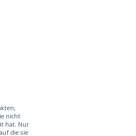
akten,
ie nicht
it hat. Nur
uf die sie