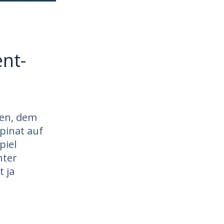
nt-
sen, dem
pinat auf
piel
nter
t ja