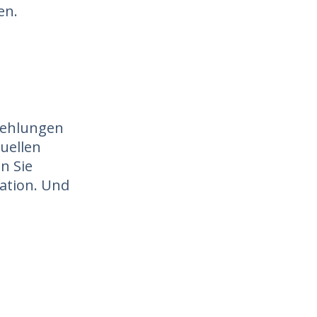
en.
fehlungen
tuellen
n Sie
tation. Und